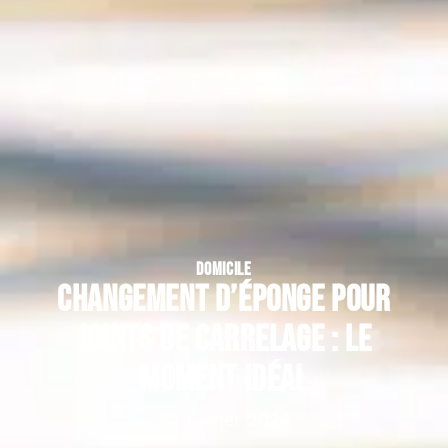
DOMICILE
Changement d’éponge pour
joints de carrelage : le
moment idéal
22 février 2024