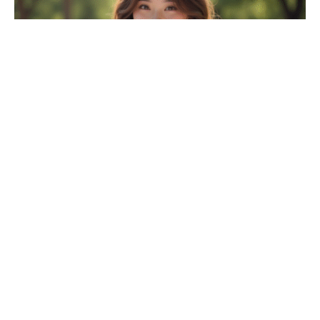
LOOK
Dix coiffures faciles à réaliser pour une invitée à un mariage
Les coiffures élaborées réalisées en salon ne conviennent pas
toujours aux contraintes
…
16 juillet 2026