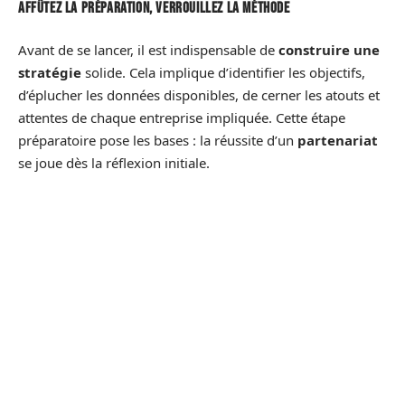
Affûtez la préparation, verrouillez la méthode
Avant de se lancer, il est indispensable de
construire une
stratégie
solide. Cela implique d’identifier les objectifs,
d’éplucher les données disponibles, de cerner les atouts et
attentes de chaque entreprise impliquée. Cette étape
préparatoire pose les bases : la réussite d’un
partenariat
se joue dès la réflexion initiale.
Rien ne doit être laissé au hasard. La
mise en place
nécessite une organisation robuste : calendrier précis,
répartition claire des ressources, définition des rôles. Les
accords doivent traduire la vision commune en
engagements concrets, sans ambiguïté. La transparence
contractuelle reste la meilleure alliée de la confiance
durable.
Voici les points à aborder pour structurer la collaboration :