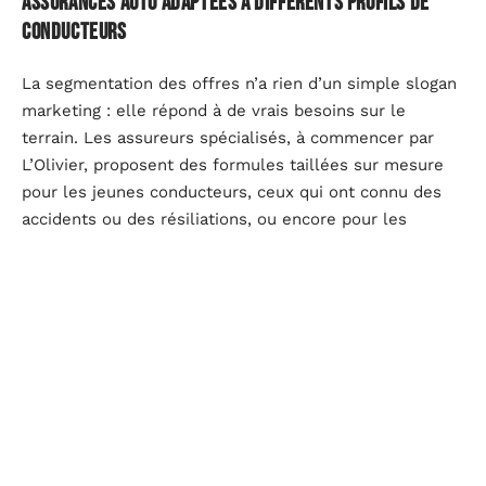
Assurances auto adaptées à différents profils de
conducteurs
La segmentation des offres n’a rien d’un simple slogan
marketing : elle répond à de vrais besoins sur le
terrain. Les assureurs spécialisés, à commencer par
L’Olivier, proposent des formules taillées sur mesure
pour les jeunes conducteurs, ceux qui ont connu des
accidents ou des résiliations, ou encore pour les
amateurs de véhicules atypiques. Les critères retenus
pour fixer les tarifs et définir les garanties prennent en
compte la réalité du profil, loin de l’approche
standardisée d’antan.
Les acteurs historiques élargissent eux aussi leur
palette. Désormais, un conducteur avec un passé
compliqué n’est plus condamné à payer le prix fort ou à
galérer pour trouver une couverture. Des compagnies