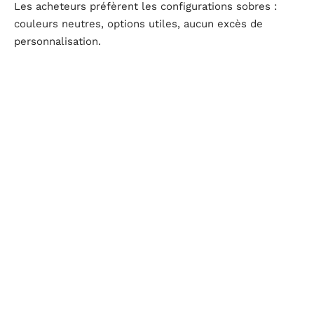
Les acheteurs préfèrent les configurations sobres :
couleurs neutres, options utiles, aucun excès de
personnalisation.
Voici les points à scruter pour repérer une voiture qui
tient la route face à la dépréciation :
Modèle réputé fiable
et recherché
Moteur essence ou hybride, moins exposé à la
dépréciation
Entretien scrupuleux
et historique vérifiable
Options judicieuses, couleurs neutres
À chaque achat, il s’agit de miser sur la stabilité :
choisir des valeurs sûres et des modèles ayant fait
leurs preuves.