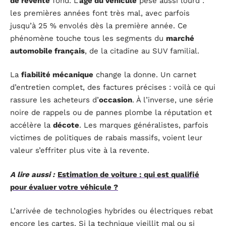
de revente
fond. L’
âge du véhicule
pèse aussi lourd :
les premières années font très mal, avec parfois
jusqu’à 25 % envolés dès la première année. Ce
phénomène touche tous les segments du
marché
automobile français
, de la citadine au SUV familial.
La
fiabilité mécanique
change la donne. Un carnet
d’entretien complet, des factures précises : voilà ce qui
rassure les acheteurs d’
occasion
. À l’inverse, une série
noire de rappels ou de pannes plombe la réputation et
accélère la
décote
. Les marques généralistes, parfois
victimes de politiques de rabais massifs, voient leur
valeur s’effriter plus vite à la revente.
A lire aussi :
Estimation de voiture : qui est qualifié
pour évaluer votre véhicule ?
L’arrivée de technologies hybrides ou électriques rebat
encore les cartes. Si la technique vieillit mal ou si