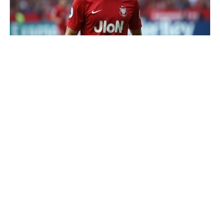
Analyse des mouvements et impact
sur l’équipe
Les nombreux départs et arrivées au sein du Valenciennes
Football Club (VAFC) durant ce mercato révèlent une
stratégie de renouvellement et d’optimisation des
ressources. Sous la direction de Vincent Hognon, l’équipe
s’adapte aux nouvelles configurations.
Les renforts
apportés par des joueurs tels que Siriné