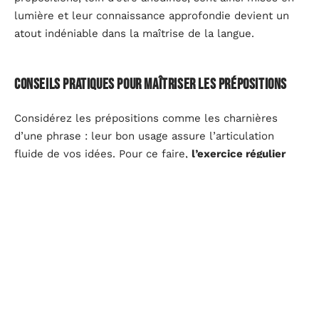
lumière et leur connaissance approfondie devient un
atout indéniable dans la maîtrise de la langue.
Conseils pratiques pour maîtriser les prépositions
Considérez les prépositions comme les charnières
d’une phrase : leur bon usage assure l’articulation
fluide de vos idées. Pour ce faire,
l’exercice régulier
est un allié incontestable. Olivier de La Sorbonne
suggère d’analyser des textes académiques, où la
rigueur de la langue est exemplaire. Décortiquez les
phrases, identifiez les prépositions et les compléments
qu’elles introduisent, puis reformulez ces mêmes
phrases en variant les prépositions pour saisir leur
impact sur le sens.
Les ressources éducatives
sont aussi majeures pour