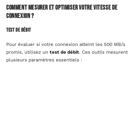
Comment mesurer et optimiser votre vitesse de
connexion ?
Test de débit
Pour évaluer si votre connexion atteint les 500 MB/s
promis, utilisez un
test de débit
. Ces outils mesurent
plusieurs paramètres essentiels :
Débit en téléchargement
: La vitesse à laquelle vous
pouvez télécharger des fichiers.
Débit en transfert
: La vitesse à laquelle vous
pouvez envoyer des fichiers.
Latence
: Le temps que met un paquet de données
pour aller de votre appareil à un serveur et revenir.
Effectuez ces tests à différents moments de la journée