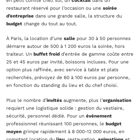
en petit comité chez soi, un
cocktail
dans un
restaurant réservé pour l’occasion ou une
soirée
d’entreprise
dans une grande salle, la structure du
budget
change du tout au tout.
À Paris, la location d’une
salle
pour 30 à 50 personnes
démarre autour de 500 à 1 200 euros la soirée, hors
traiteur. Un
buffet froid
d’entrée de gamme coûte entre
25 et 45 euros par invité, boissons incluses. Pour une
option plus raffinée, avec service à table et plats
recherchés, prévoyez de 60 à 100 euros par personne,
en fonction du standing du lieu et du chef choisi.
Plus le nombre d’
invités
augmente, plus l’
organisation
requiert une logistique solide : gestion du vestiaire,
sécurité, personnel dédié. Pour un
événement
professionnel réunissant 100 personnes, le
budget
moyen
grimpe rapidement à 8 000-12 000 euros, en
comptant location du
lieu
, restauration,
animations
et