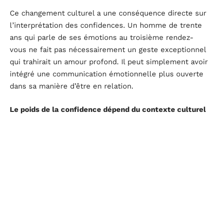
Ce changement culturel a une conséquence directe sur
l’interprétation des confidences. Un homme de trente
ans qui parle de ses émotions au troisième rendez-
vous ne fait pas nécessairement un geste exceptionnel
qui trahirait un amour profond. Il peut simplement avoir
intégré une communication émotionnelle plus ouverte
dans sa manière d’être en relation.
Le poids de la confidence dépend du contexte culturel
et générationnel
. Un homme qui n’a jamais parlé de
ses émotions à personne et qui le fait avec vous
envoie un signal très différent de celui qui pratique
régulièrement l’introspection partagée.
Le piège de la surinterprétation
Attribuer une signification amoureuse automatique à
chaque confidence crée un déséquilibre. Vous