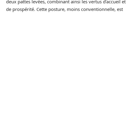
deux pattes levées, combinant ainsi les vertus d’accueil et
de prospérité. Cette posture, moins conventionnelle, est
parfois préférée pour une promesse de
chance globale
,
un véritable condensé des bénédictions que ce talisman
félin est censé apporter. La gestuelle du Maneki Neko, loin
d’être un simple ornement, est une éloquente illustration
de la capacité humaine à infuser l’art de la symbolique
dans des objets du quotidien.
A lire en complément :
Visiter le CAPC Bordeaux :
découvrez le musée d'art contemporain