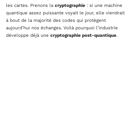
les cartes. Prenons la
cryptographie
: si une machine
quantique assez puissante voyait le jour, elle viendrait
à bout de la majorité des codes qui protègent
aujourd’hui nos échanges. Voilà pourquoi l’industrie
développe déjà une
cryptographie post-quantique
.
Le secteur pharmaceutique et la chimie s’en emparent
également. Les
ordinateurs quantiques
possèdent un
talent unique pour la
simulation moléculaire
, capable
de représenter des réactions trop complexes pour les
supercalculateurs standards. Gagner des années sur le
développement d’un nouveau médicament : la
promesse séduit et fait naître de nouveaux modèles de
recherche.
L’optimisation explose aussi : gestion des réseaux,
planification, arbitrage automatique des flux, places
financières ou chaînes logistiques, toutes cherchent à