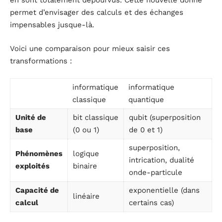
en sont totalement dépourvus. Cette nouvelle donne
permet d’envisager des calculs et des échanges
impensables jusque-là.
Voici une comparaison pour mieux saisir ces
transformations :
informatique
informatique
classique
quantique
Unité de
bit classique
qubit (superposition
base
(0 ou 1)
de 0 et 1)
superposition,
Phénomènes
logique
intrication, dualité
exploités
binaire
onde-particule
Capacité de
exponentielle (dans
linéaire
calcul
certains cas)