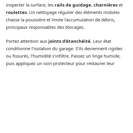
inspecter la surface, les
rails de guidage
,
charnières
et
roulettes
. Un nettoyage régulier des éléments mobiles
chasse la poussière et limite l’accumulation de débris,
principaux responsables des blocages.
Portez attention aux
joints d’étanchéité
. Leur état
conditionne l’isolation du garage. S’ils deviennent rigides
ou fissurés, l’humidité s’infiltre. Passez un linge humide,
puis appliquez un soin protecteur pour restaurer leur
élasticité.
Un voile de
spray silicone
sur les rails et les roulettes
suffit à garantir un fonctionnement discret et sans accroc.
Évitez les excès : trop de lubrifiant attire poussière et
saleté. Vérifiez aussi que l’eau de pluie ne stagne pas
devant la porte : un seuil bien installé protège la structure
et prévient les infiltrations.