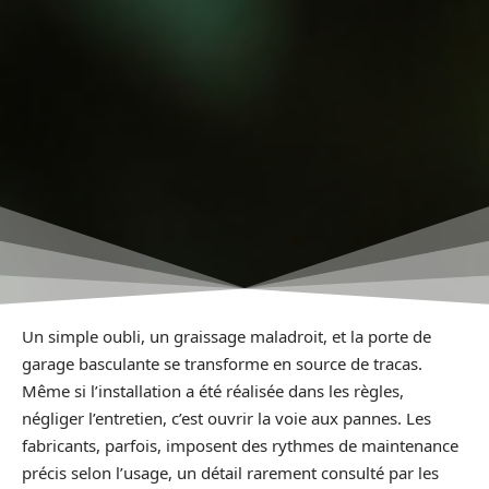
Un simple oubli, un graissage maladroit, et la porte de
garage basculante se transforme en source de tracas.
Même si l’installation a été réalisée dans les règles,
négliger l’entretien, c’est ouvrir la voie aux pannes. Les
fabricants, parfois, imposent des rythmes de maintenance
précis selon l’usage, un détail rarement consulté par les