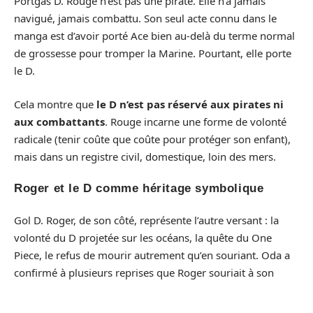
Portgas D. Rouge n’est pas une pirate. Elle n’a jamais
navigué, jamais combattu. Son seul acte connu dans le
manga est d’avoir porté Ace bien au-delà du terme normal
de grossesse pour tromper la Marine. Pourtant, elle porte
le D.
Cela montre que
le D n’est pas réservé aux pirates ni
aux combattants
. Rouge incarne une forme de volonté
radicale (tenir coûte que coûte pour protéger son enfant),
mais dans un registre civil, domestique, loin des mers.
Roger et le D comme héritage symbolique
Gol D. Roger, de son côté, représente l’autre versant : la
volonté du D projetée sur les océans, la quête du One
Piece, le refus de mourir autrement qu’en souriant. Oda a
confirmé à plusieurs reprises que Roger souriait à son
exécution, un trait récurrent chez les porteurs du D face à
la mort.