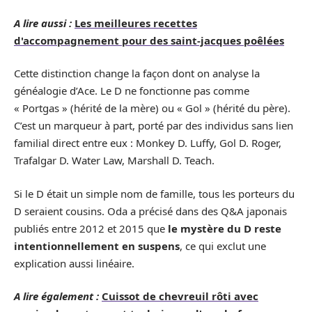
A lire aussi :
Les meilleures recettes
d'accompagnement pour des saint-jacques poêlées
Cette distinction change la façon dont on analyse la
généalogie d’Ace. Le D ne fonctionne pas comme
« Portgas » (hérité de la mère) ou « Gol » (hérité du père).
C’est un marqueur à part, porté par des individus sans lien
familial direct entre eux : Monkey D. Luffy, Gol D. Roger,
Trafalgar D. Water Law, Marshall D. Teach.
Si le D était un simple nom de famille, tous les porteurs du
D seraient cousins. Oda a précisé dans des Q&A japonais
publiés entre 2012 et 2015 que
le mystère du D reste
intentionnellement en suspens
, ce qui exclut une
explication aussi linéaire.
A lire également :
Cuissot de chevreuil rôti avec