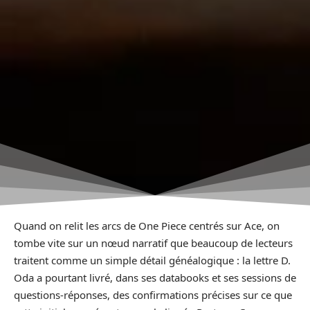
Quand on relit les arcs de One Piece centrés sur Ace, on
tombe vite sur un nœud narratif que beaucoup de lecteurs
traitent comme un simple détail généalogique : la lettre D.
Oda a pourtant livré, dans ses databooks et ses sessions de
questions-réponses, des confirmations précises sur ce que