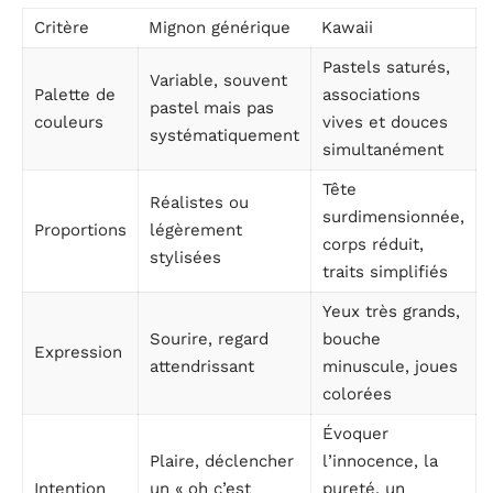
Critère
Mignon générique
Kawaii
Pastels saturés,
Variable, souvent
Palette de
associations
pastel mais pas
couleurs
vives et douces
systématiquement
simultanément
Tête
Réalistes ou
surdimensionnée,
Proportions
légèrement
corps réduit,
stylisées
traits simplifiés
Yeux très grands,
Sourire, regard
bouche
Expression
attendrissant
minuscule, joues
colorées
Évoquer
Plaire, déclencher
l’innocence, la
Intention
un « oh c’est
pureté, un