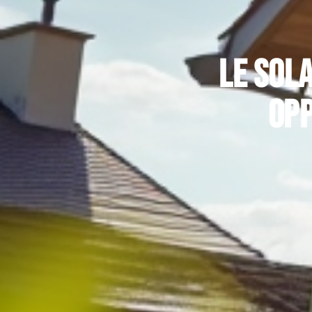
Le sola
opp