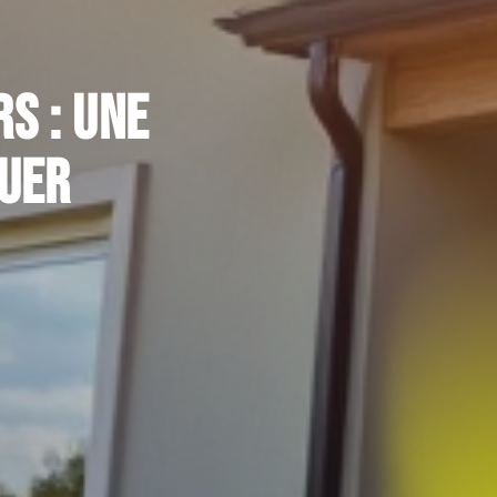
rs : une
quer