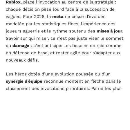
Roblox
, place l’invocation au centre de la stratégie :
chaque décision pèse lourd face à la succession de
vagues. Pour 2026, la
meta
ne cesse d’évoluer,
modelée par les statistiques fines, l’expérience des
joueurs aguerris et le rythme soutenu des
mises à jour
.
Savoir sur qui miser, ce n’est pas juste viser le sommet
du
damage
: c’est anticiper les besoins en raid comme
en défense de base, et rester agile pour s’adapter aux
nouveaux défis.
Les héros dotés d’une évolution poussée ou d’un
synergie d’équipe
reconnue montent en flèche dans le
classement des invocations prioritaires. Parmi les plus
recherchés, les personnages issus de la saga
Dragon
Ball
, notamment ceux capables de transformations ou
d’attaques de zone, s’imposent dans toutes les
discussions stratégiques. Les
ninja
équipés de
ralentissements ou de buffs collectifs s’invitent aussi