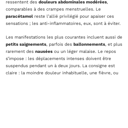
ressentent des
douleurs abdominales modérées
,
comparables à des crampes menstruelles. Le
paracétamol
reste l’allié privilégié pour apaiser ces
sensations ; les anti-inflammatoires, eux, sont à éviter.
Les manifestations les plus courantes incluent aussi de
petits saignements
, parfois des
ballonnements
, et plus
rarement des
nausées
ou un léger malaise. Le repos
s’impose : les déplacements intenses doivent être
suspendus pendant un à deux jours. La consigne est
claire : la moindre douleur inhabituelle, une fièvre, ou
tout symptôme inquiétant justifie une prise de contact
rapide avec l’équipe médicale.
Certains traitements employés lors de la
stimulation
ovarienne
exposent à un risque de
syndrome
d’hyperstimulation ovarienne
. Il convient de rester
attentif : une prise de poids inhabituelle, des