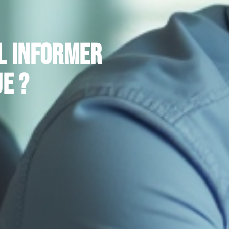
il informer
e ?