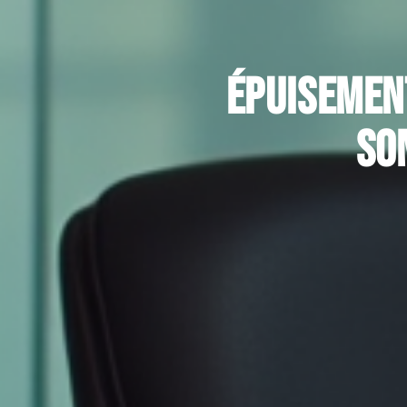
Épuisement
so