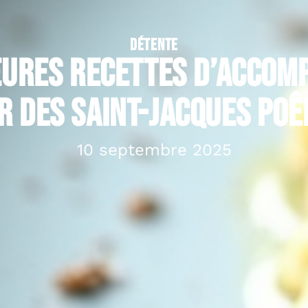
DÉTENTE
eures recettes d’acco
r des saint-jacques poê
10 septembre 2025