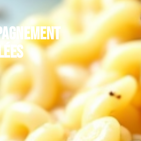
mpagnement
lées