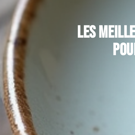
Les meill
pou