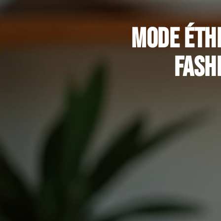
Mode éth
fash