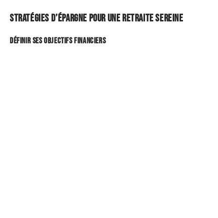
Stratégies d’épargne pour une retraite sereine
Définir ses objectifs financiers
Pour une retraite réussie, commencez par définir vos
objectifs financiers. Évaluez votre
niveau de vie
souhaité
et les dépenses futures : loisirs, santé,
voyages.
Les produits d’épargne adaptés
Diversifiez vos sources de revenus en choisissant des
produits d’épargne adaptés. Voici quelques options :
Plan Épargne Retraite (PER)
: avantage fiscal à
l’entrée, souplesse de sortie.
Assurance-vie
: souplesse, rendement attractif,