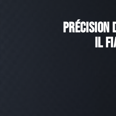
Précision 
il f