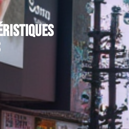
éristiques
s