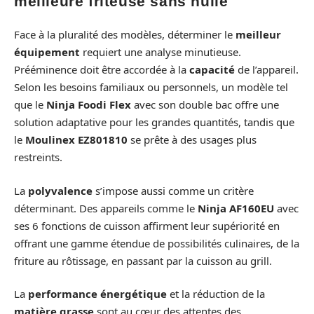
meilleure friteuse sans huile
Face à la pluralité des modèles, déterminer le
meilleur
équipement
requiert une analyse minutieuse.
Prééminence doit être accordée à la
capacité
de l’appareil.
Selon les besoins familiaux ou personnels, un modèle tel
que le
Ninja Foodi Flex
avec son double bac offre une
solution adaptative pour les grandes quantités, tandis que
le
Moulinex EZ801810
se prête à des usages plus
restreints.
La
polyvalence
s’impose aussi comme un critère
déterminant. Des appareils comme le
Ninja ‎AF160EU
avec
ses 6 fonctions de cuisson affirment leur supériorité en
offrant une gamme étendue de possibilités culinaires, de la
friture au rôtissage, en passant par la cuisson au grill.
La
performance énergétique
et la réduction de la
matière grasse
sont au cœur des attentes des