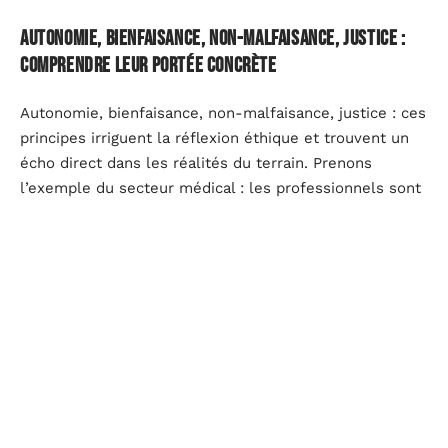
Autonomie, bienfaisance, non-malfaisance, justice :
comprendre leur portée concrète
Autonomie, bienfaisance, non-malfaisance, justice : ces
principes irriguent la réflexion éthique et trouvent un
écho direct dans les réalités du terrain. Prenons
l’exemple du secteur médical : les professionnels sont
régulièrement confrontés à des situations où la liberté
de choix du patient se heurte à l’obligation de le
protéger. Le consentement éclairé ne se réduit pas à
une signature sur un formulaire : il engage la qualité de
la relation, la clarté des explications, la confiance
réciproque.
La bienfaisance, elle, invite à rechercher le bien-être
d’autrui. Mais comment agir lorsque le bénéfice
accordé à une personne fait peser un risque sur une