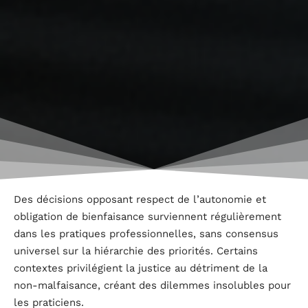
Des décisions opposant respect de l’autonomie et
obligation de bienfaisance surviennent régulièrement
dans les pratiques professionnelles, sans consensus
universel sur la hiérarchie des priorités. Certains
contextes privilégient la justice au détriment de la
non-malfaisance, créant des dilemmes insolubles pour
les praticiens.