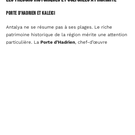
Porte d’Hadrien et Kaleici
Antalya ne se résume pas à ses plages. Le riche
patrimoine historique de la région mérite une attention
particulière. La
Porte d’Hadrien
, chef-d’œuvre
architectural datant de 130 après J.-C., est un passage
obligé. Cet arc de triomphe impressionnant mène à
Kaleici
, la vieille ville. Ce quartier pittoresque, avec ses
maisons ottomanes colorées et ses ruelles pavées,
offre une plongée dans l’histoire de la région.
Les sites archéologiques
Autour d’Antalya, plusieurs sites archéologiques de
renom attendent les visiteurs :
Perge
: ancienne ville riche en découvertes