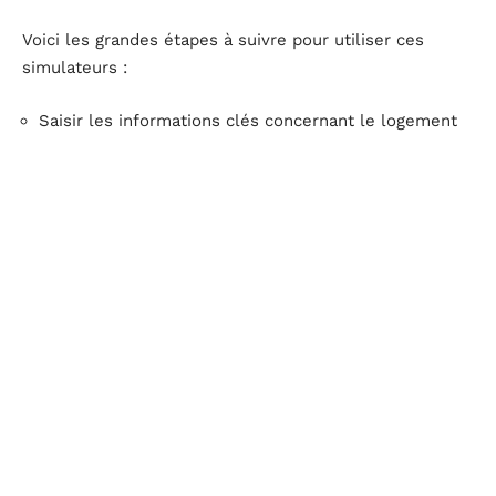
Voici les grandes étapes à suivre pour utiliser ces
simulateurs :
Saisir les informations clés concernant le logement
L’algorithme confronte ces données à celles de
ventes similaires dans le quartier
Une estimation de prix est générée, souvent
accompagnée d’une analyse des paramètres influents
L’atout principal reste la rapidité. Cependant, la
pertinence dépend de la précision des renseignements
fournis et de l’actualisation des bases de données.
L’
estimation en ligne
ne remplace pas l’avis d’un agent
sur place, mais elle aide à situer la valeur de son bien,
gratuitement, et à obtenir un premier repère avant
toute démarche plus approfondie.