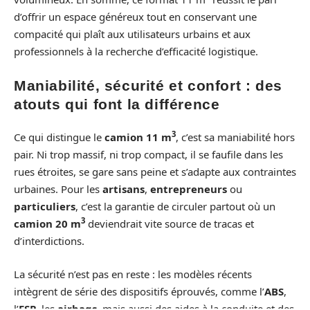
d’offrir un espace généreux tout en conservant une
compacité qui plaît aux utilisateurs urbains et aux
professionnels à la recherche d’efficacité logistique.
Maniabilité, sécurité et confort : des
atouts qui font la différence
3
Ce qui distingue le
camion 11 m
, c’est sa maniabilité hors
pair. Ni trop massif, ni trop compact, il se faufile dans les
rues étroites, se gare sans peine et s’adapte aux contraintes
urbaines. Pour les
artisans
,
entrepreneurs
ou
particuliers
, c’est la garantie de circuler partout où un
3
camion 20 m
deviendrait vite source de tracas et
d’interdictions.
La sécurité n’est pas en reste : les modèles récents
intègrent de série des dispositifs éprouvés, comme l’
ABS
,
l’
ESP
, les
airbags
, mais aussi des aides à la conduite et des