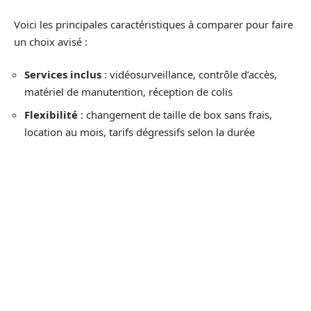
Voici les principales caractéristiques à comparer pour faire
un choix avisé :
Services inclus
: vidéosurveillance, contrôle d’accès,
matériel de manutention, réception de colis
Flexibilité
: changement de taille de box sans frais,
location au mois, tarifs dégressifs selon la durée
Spécificités
: stockage mobile avec livraison de
conteneur à domicile, costockage pour partager un
espace
Les prix suivent cette montée en gamme. Un box standard,
bien sécurisé et accessible à tout moment, sera plus cher
qu’un espace à accès limité. La rivalité entre enseignes
pousse à proposer des offres promotionnelles : mois
offert, remises temporaires, tarifs internet. Pour comparer,
il faut donc s’attarder sur la globalité des services, pas